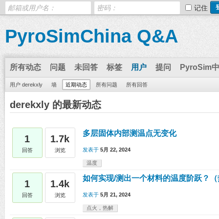
记住
PyroSimChina Q&A
所有动态
问题
未回答
标签
用户
提问
PyroSim
用户 derekxly
墙
近期动态
所有问题
所有回答
derekxly 的最新动态
多层固体内部测温点无变化
1
1.7k
发表于
5月 22, 2024
回答
浏览
温度
如何实现/测出一个材料的温度阶跃？（
1
1.4k
发表于
5月 21, 2024
回答
浏览
点火，热解