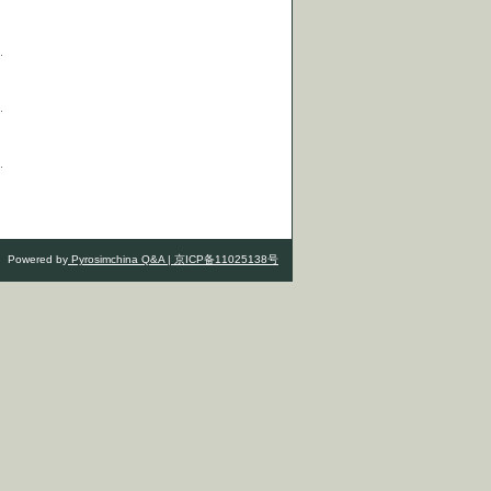
Powered by
Pyrosimchina Q&A |
京ICP备11025138号