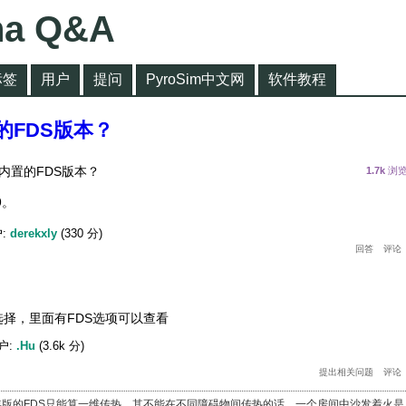
na Q&A
标签
用户
提问
PyroSim中文网
软件教程
置的FDS版本？
中内置的FDS版本？
1.7k
浏
9。
:
derekxly
(
330
分)
择，里面有FDS选项可以查看
户:
.Hu
(
3.6k
分)
年版的FDS只能算一维传热，其不能在不同障碍物间传热的话，一个房间中沙发着火是