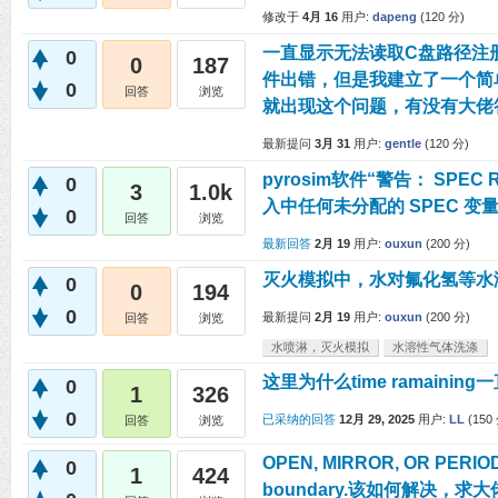
修改于
4月 16
用户:
dapeng
(
120
分)
一直显示无法读取C盘路径注
0
0
187
件出错，但是我建立了一个简
0
回答
浏览
就出现这个问题，有没有大佬
最新提问
3月 31
用户:
gentle
(
120
分)
pyrosim软件“警告： SPE
0
3
1.0k
入中任何未分配的 SPEC 
0
回答
浏览
最新回答
2月 19
用户:
ouxun
(
200
分)
灭火模拟中，水对氟化氢等水
0
0
194
0
最新提问
2月 19
用户:
ouxun
(
200
分)
回答
浏览
水喷淋，灭火模拟
水溶性气体洗涤
这里为什么time ramaining
0
1
326
0
已采纳的回答
12月 29, 2025
用户:
LL
(
150
回答
浏览
OPEN, MIRROR, OR PERIODI
0
1
424
boundary.该如何解决，求