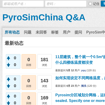
记住
PyroSimChina Q&A
所有动态
问题
未回答
标签
用户
提问
PyroSim
最新动态
11层建筑，整个就一个0.5m
0
0
181
什么四楼练温度都没变
0
回答
浏览
最新提问
5月 12
用户:
yqq
(
120
分)
如何实现设定不同网格温度，
0
0
143
0
最新提问
4月 23
用户:
搁浅
(
120
分)
回答
浏览
Pyrosim分区域划分网格，运行提
0
0
169
sealed. Specify one or 
0
回答
浏览