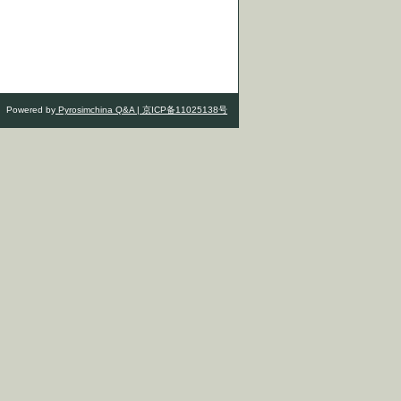
Powered by
Pyrosimchina Q&A |
京ICP备11025138号