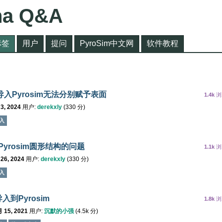
na Q&A
标签
用户
提问
PyroSim中文网
软件教程
入Pyrosim无法分别赋予表面
1.4k
浏
3, 2024
用户:
derekxly
(
330
分)
入
Pyrosim圆形结构的问题
1.1k
浏
26, 2024
用户:
derekxly
(
330
分)
入
导入到Pyrosim
1.8k
浏
 15, 2021
用户:
沉默的小强
(
4.5k
分)