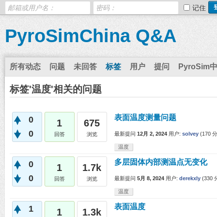
记住
PyroSimChina Q&A
所有动态
问题
未回答
标签
用户
提问
PyroSim
标签'温度'相关的问题
表面温度测量问题
0
1
675
0
最新提问
12月 2, 2024
用户:
solvey
(
170
分
回答
浏览
温度
多层固体内部测温点无变化
0
1
1.7k
0
最新提问
5月 8, 2024
用户:
derekxly
(
330
分
回答
浏览
温度
表面温度
1
1
1.3k