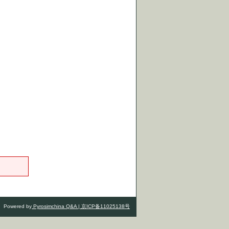
Powered by
Pyrosimchina Q&A |
京ICP备11025138号