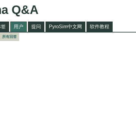
na Q&A
标签
用户
提问
PyroSim中文网
软件教程
所有回答