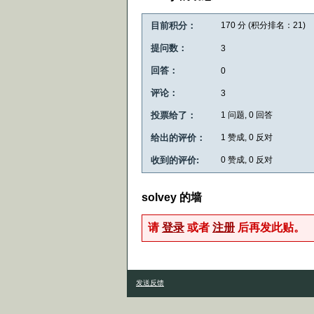
目前积分：
170
分 (积分排名：
21
)
提问数：
3
回答：
0
评论：
3
投票给了：
1
问题,
0
回答
给出的评价：
1
赞成,
0
反对
收到的评价:
0
赞成,
0
反对
solvey 的墙
请
登录
或者
注册
后再发此贴。
发送反馈