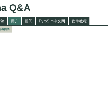
na Q&A
标签
用户
提问
PyroSim中文网
软件教程
所有回答