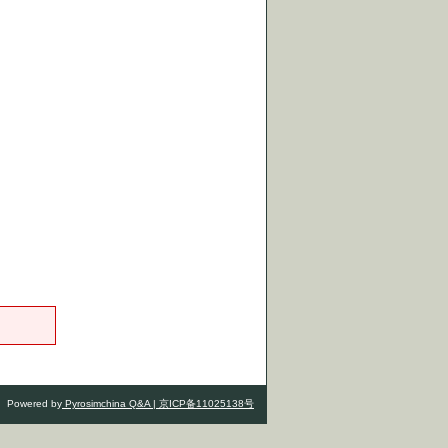
Powered by
Pyrosimchina Q&A |
京ICP备11025138号