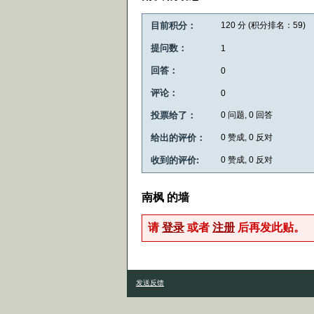
目前积分：
120
分 (积分排名：
59
)
提问数：
1
回答：
0
评论：
0
投票给了：
0
问题,
0
回答
给出的评价：
0
赞成,
0
反对
收到的评价:
0
赞成,
0
反对
南枫 的墙
请
登录
或者
注册
后再发此贴。
发送反馈